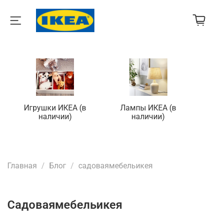
Игрушки ИКЕА (в
Лампы ИКЕА (в
П
наличии)
наличии)
Главная
Блог
садоваямебельикея
садоваямебельикея