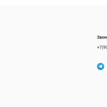
Звон
+7(9